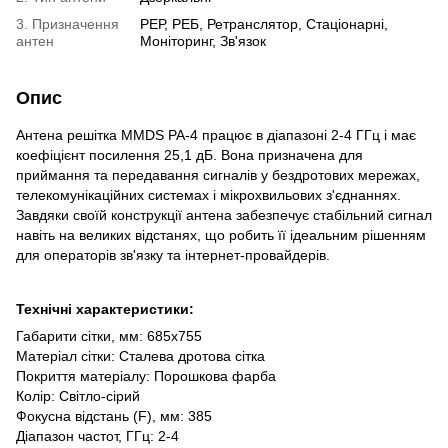
3. Призначення
РЕР, РЕБ, Ретранслятор, Стаціонарні,
антен
Моніторинг, Зв'язок
Опис
Антена решітка MMDS РА-4 працює в діапазоні 2-4 ГГц і має
коефіцієнт посилення 25,1 дБ. Вона призначена для
приймання та передавання сигналів у бездротових мережах,
телекомунікаційних системах і мікрохвильових з'єднаннях.
Завдяки своїй конструкції антена забезпечує стабільний сигнал
навіть на великих відстанях, що робить її ідеальним рішенням
для операторів зв'язку та інтернет-провайдерів.
Технічні характеристики:
Габарити сітки, мм: 685x755
Матеріал сітки: Сталева дротова сітка
Покриття матеріалу: Порошкова фарба
Колір: Світло-сірий
Фокусна відстань (F), мм: 385
Діапазон частот, ГГц: 2-4