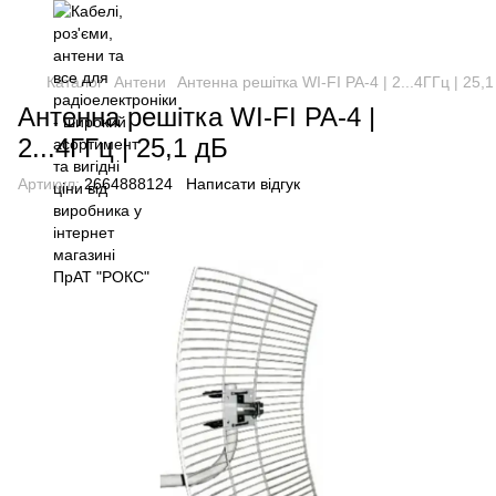
Каталог
Антени
Антенна решітка WI-FI РА-4 | 2...4ГГц | 25,1
Антенна решітка WI-FI РА-4 |
2...4ГГц | 25,1 дБ
Артикул:
2664888124
Написати відгук