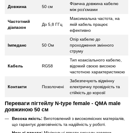
Фізична довжина кабелю
Довжина
50 см
між роз'ємами
Максимальна частота, на
Частотний
До 5,8 ГГц
якій кабель працює
діапазон
ефективно
Опір кабелю до
Імпеданс
50 Ом
проходження змінного
струму
Тип коаксіального кабелю,
Кабель
RG58
відомий своєю високою
частотною характеристикою
Забезпечують відмінну
Контакти
Позолочені
електричну провідність та
стійкість до корозії
Переваги пігтейлу N-type female - QMA male
довжиною 50 см
Висока якість:
Виготовлений з високоякісних матеріалів,
що гарантує довговічність та надійність у роботі.
Низькі втрати:
Мінімальні втрати сигналу завдяки