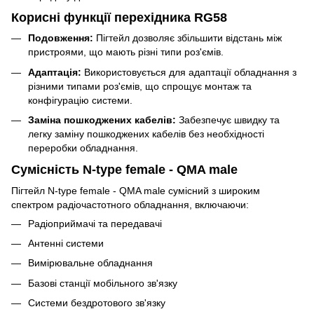
Корисні функції перехідника RG58
Подовження:
Пігтейл дозволяє збільшити відстань між
пристроями, що мають різні типи роз'ємів.
Адаптація:
Використовується для адаптації обладнання з
різними типами роз'ємів, що спрощує монтаж та
конфігурацію системи.
Заміна пошкоджених кабелів:
Забезпечує швидку та
легку заміну пошкоджених кабелів без необхідності
переробки обладнання.
Сумісність N-type female - QMA male
Пігтейл N-type female - QMA male сумісний з широким
спектром радіочастотного обладнання, включаючи:
Радіоприймачі та передавачі
Антенні системи
Вимірювальне обладнання
Базові станції мобільного зв'язку
Системи бездротового зв'язку