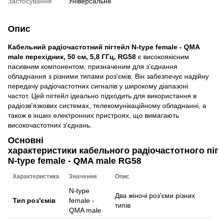
Застосування
Універсальне
Опис
Кабельний радіочастотний пігтейл N-type female - QMA
male перехідник, 50 см, 5,8 ГГц, RG58
є високоякісним
пасивним компонентом, призначеним для з'єднання
обладнання з різними типами роз'ємів. Він забезпечує надійну
передачу радіочастотних сигналів у широкому діапазоні
частот. Цей пігтейл ідеально підходить для використання в
радіозв'язкових системах, телекомунікаційному обладнанні, а
також в інших електронних пристроях, що вимагають
високочастотних з'єднань.
Основні
характеристики кабельного радіочастотного пі
N-type female - QMA male RG58
Характеристика
Значення
Опис
N-type
Два жіночі роз'єми різних
Тип роз'ємів
female -
типів
QMA male