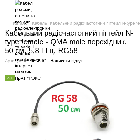
Каталог
Кабель
Кабельний радіочастотний пігтейл N-type f
Кабельний радіочастотний пігтейл N-
type female - QMA male перехідник,
50 см, 5,8 ГГц, RG58
Артикул:
KB 0035 IG
Написати відгук
ХІТ