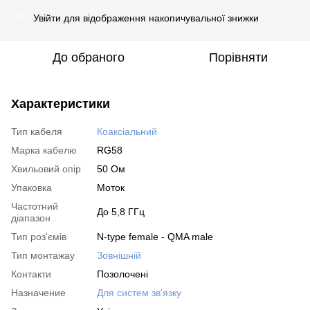
Увійти
для відображення накопичувальної знижки
%
До обраного
Порівняти
Характеристики
Тип кабеля
Коаксіальний
Марка кабелю
RG58
Хвильовий опір
50 Ом
Упаковка
Моток
Частотний
До 5,8 ГГц
діапазон
Тип роз'ємів
N-type female - QMA male
Тип монтажау
Зовнішній
Контакти
Позолочені
Назначение
Для систем зв'язку