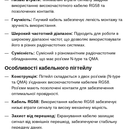
використанню високочастотного кабелю RG58 та
позолочених контактів.
Гнучкість:
Гнучкий кабель забезпечує легкість монтажу та
зручність використання.
Широкий частотний діапазон:
Підходить для роботи в
широкому діапазоні частот, що дозволяє використовувати
його в різних радіочастотних системах.
Сумісність:
Сумісний з різноманітним радіочастотним
обладнанням, що має роз'єми N-type та QMA.
Особливості кабельного пігтейлу
Конструкція:
Пігтейл складається з двох роз'ємів (N-type
та QMA) з'єднаних високочастотним кабелем RG58.
Роз'єми мають позолочені контакти для забезпечення
оптимальної провідності.
Кабель RG58:
Використання кабелю RG58 забезпечує
низькі втрати сигналу та високу механічну міцність.
Захист від перешкод:
Екранування кабелю захищає
сигнал від зовнішніх перешкод, забезпечуючи стабільну
передачу даних.