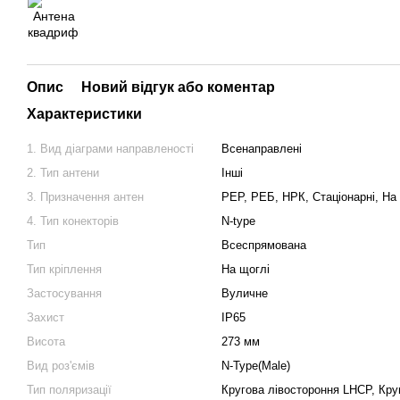
Опис
Новий відгук або коментар
Характеристики
1. Вид діаграми направленості
Всенаправлені
2. Тип антени
Інші
3. Призначення антен
РЕР, РЕБ, НРК, Стаціонарні, На 
4. Тип конекторів
N-type
Тип
Всеспрямована
Тип кріплення
На щоглі
Застосування
Вуличне
Захист
IP65
Висота
273 мм
Вид роз'ємів
N-Type(Male)
Тип поляризації
Кругова лівостороння LHCP, Кр