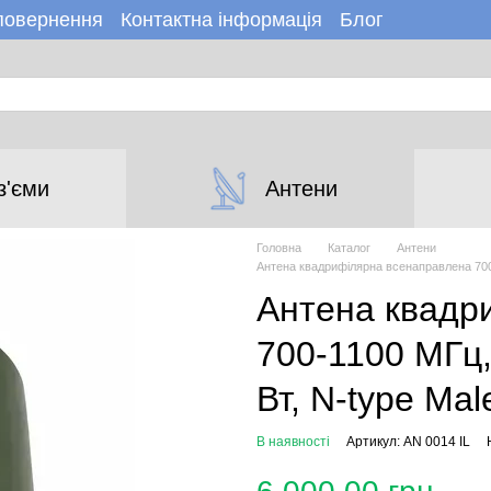
 повернення
Контактна інформація
Блог
н
Новини
з'єми
Антени
Головна
Каталог
Антени
Антена квадрифілярна всенаправлена 700-
Антена квадр
700-1100 МГц,
Вт, N-type Mal
В наявності
Артикул: AN 0014 IL