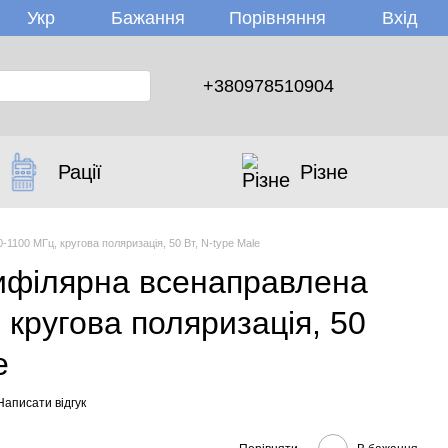
Бажання
Вхід
Укр
Порівняння
+380978510904
Рації
Різне
1100 МГц, кругова поляризація, 50 Вт, N-type Male
ифілярна всенаправлена
 кругова поляризація, 50
e
Написати відгук