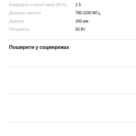
Коефіцієнт стоячої хвилі (КСХ)
1.5
Діапазон частоти
700-1100 МГц
Діаметр
160 мм
Потужність
50 Вт
Поширити у соцмережах