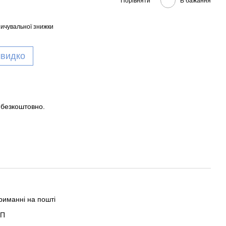
Порівняти
В бажання
ичувальної знижки
швидко
 безкоштовно.
риманні на пошті
ОП