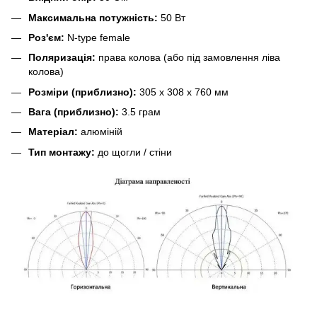
Максимальна потужність:
50 Вт
Роз'єм:
N-type female
Поляризація:
права колова (або під замовлення ліва
колова)
Розміри (приблизно):
305 x 308 x 760 мм
Вага (приблизно):
3.5 грам
Матеріал:
алюміній
Тип монтажу:
до щогли / стіни