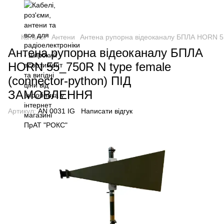
Каталог
Антени
Антена рупорна відеоканалу БПЛА HORN 5
Антена рупорна відеоканалу БПЛА
HORN 55_750R N type female
(connector-python) ПІД
ЗАМОВЛЕННЯ
Артикул:
AN 0031 IG
Написати відгук