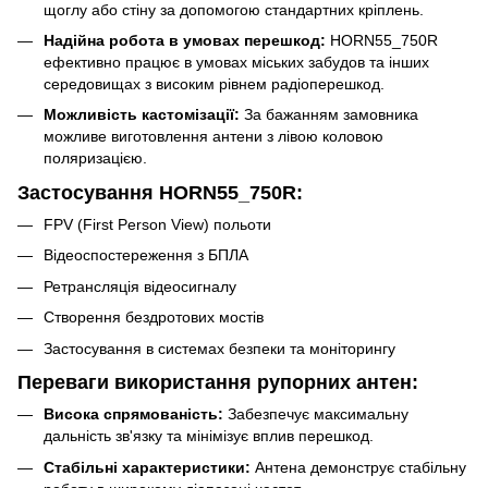
щоглу або стіну за допомогою стандартних кріплень.
Надійна робота в умовах перешкод:
HORN55_750R
ефективно працює в умовах міських забудов та інших
середовищах з високим рівнем радіоперешкод.
Можливість кастомізації:
За бажанням замовника
можливе виготовлення антени з лівою коловою
поляризацією.
Застосування HORN55_750R:
FPV (First Person View) польоти
Відеоспостереження з БПЛА
Ретрансляція відеосигналу
Створення бездротових мостів
Застосування в системах безпеки та моніторингу
Переваги використання рупорних антен:
Висока спрямованість:
Забезпечує максимальну
дальність зв'язку та мінімізує вплив перешкод.
Стабільні характеристики:
Антена демонструє стабільну