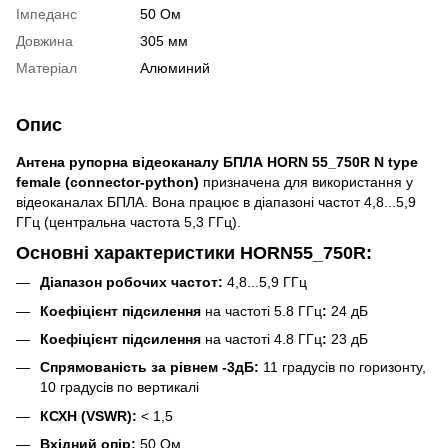
Імпеданс
50 Ом
Довжина
305 мм
Матеріал
Алюминий
Опис
Антена рупорна відеоканалу БПЛА HORN 55_750R N type
female (connector-python)
призначена для використання у
відеоканалах БПЛА. Вона працює в діапазоні частот 4,8...5,9
ГГц (центральна частота 5,3 ГГц).
Основні характеристики HORN55_750R:
Діапазон робочих частот:
4,8...5,9 ГГц
Коефіцієнт підсилення
на частоті 5.8 ГГц
:
24 дБ
Коефіцієнт підсилення
на частоті 4.8 ГГц
:
23 дБ
Спрямованість за рівнем -3дБ:
11 градусів по горизонту,
10 градусів по вертикалі
КСХH (VSWR):
< 1,5
Вхідний опір:
50 Ом