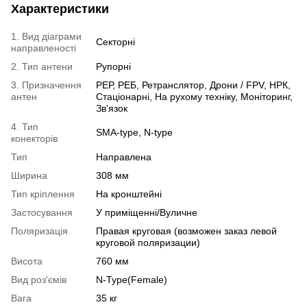
Характеристики
1. Вид діаграми
Секторні
направленості
2. Тип антени
Рупорні
3. Призначення
РЕР, РЕБ, Ретранслятор, Дрони / FPV, НРК,
антен
Стаціонарні, На рухому техніку, Моніторинг,
Зв'язок
4. Тип
SMA-type, N-type
конекторів
Тип
Направлена
Ширина
308 мм
Тип кріплення
На кронштейні
Застосування
У приміщенні/Вуличне
Поляризація
Правая круговая (возможен заказ левой
круговой поляризации)
Висота
760 мм
Вид роз'ємів
N-Type(Female)
Вага
35 кг