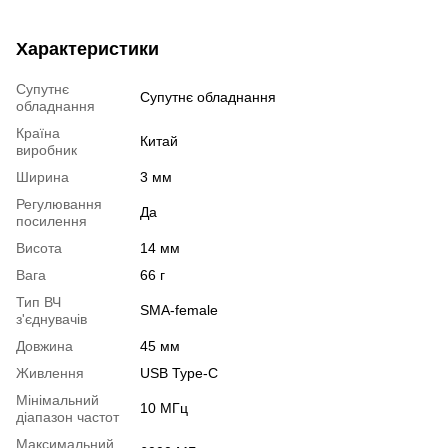
Характеристики
Супутнє
Супутнє обладнання
обладнання
Країна
Китай
виробник
Ширина
3 мм
Регулювання
Да
посилення
Висота
14 мм
Вага
66 г
Тип ВЧ
SMA-female
з'єднувачів
Довжина
45 мм
Живлення
USB Type-C
Мінімальний
10 МГц
діапазон частот
Максимальний