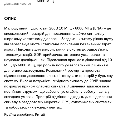
6000 МГц
діапазон частот
Опис
Малошумний підсилювач 20dB 10 МГц - 6000 МГц (LNA) – це
високоякісний пристрій для посилення слабких сигналів у
широкому частотному діапазоні. Завдяки низькому рівню шуму
він забезпечує чисте і стабільне посилення без значних втрат
якості. Підходить для використання в системах радіозв’язку,
телекомунікацій, SDR-приймачах, антенних установках та
наукових дослідженнях. Підсилювач працює в діапазоні від 10
МГц до 6000 МГц, що робить його універсальним рішенням
для різних застосувань. Компактний розмір та простота
підключення дозволяють легко інтегрувати пристрій у будь-яку
систему. Висока потужність вихідного сигналу до 20dB значно
покращує прийом слабких сигналів. Живлення здійснюється
постійним струмом, що забезпечує стабільну роботу навіть у
складних умовах. Пристрій відмінно підходить для підсилення
сигналу в бездротових мережах, GPS, супутникових системах
та лабораторних експериментах.
Країна виробник: Китай