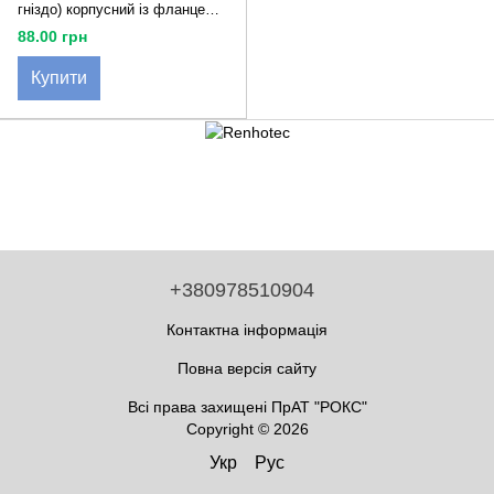
гніздо) корпусний із фланцем
Renhotec — 50 Ом, до 18 ГГц,
88.00 грн
-55…+125°C
Купити
+380978510904
Контактна інформація
Повна версія сайту
Всі права захищені ПрАТ "РОКС"
Copyright © 2026
Укр
Рус