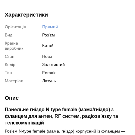
Характеристики
Орієнтація
Прямий
Вид
Роз'єм
Країна
Китай
виробник
Стан
Нове
Колір
Золотистий
Тип
Female
Матеріал
Латунь
Опис
Панельне гніздо N-type female (мама/гніздо) з
фланцем для антен, RF систем, радіозв’язку та
телекомунікацій
Роз'єм N-type female (мама, гніздо) корпусний із фланцем —