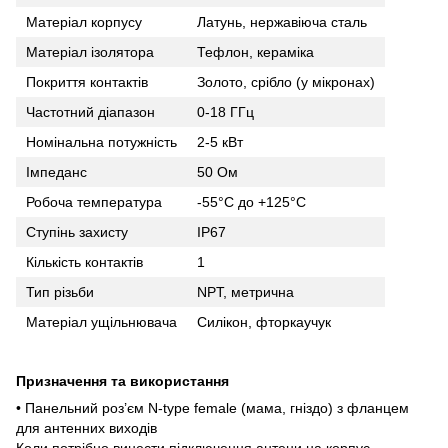
Матеріал корпусу
Латунь, нержавіюча сталь
Матеріал ізолятора
Тефлон, кераміка
Покриття контактів
Золото, срібло (у мікронах)
Частотний діапазон
0-18 ГГц
Номінальна потужність
2-5 кВт
Імпеданс
50 Ом
Робоча температура
-55°C до +125°C
Ступінь захисту
IP67
Кількість контактів
1
Тип різьби
NPT, метрична
Матеріал ущільнювача
Силікон, фторкаучук
Призначення та використання
• Панельний роз’єм N-type female (мама, гніздо) з фланцем
для антенних виходів
Коли потрібно винести підключення антени на корпус,