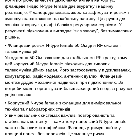
фланцеве гніздо N-type female дає акуратну і надійну
реалізацію. Фланець допомагає жорстко зафіксувати роз’єм і
зменшує навантаження на кабельну частину. Це зручно для
зовнішніх корпусів, шаф і блоків з регулярним сервісом. У
результаті підключення виглядає “як з заводу”, без тимчасових
рішень.
• Фланцевий роз’єм N-type female 50 Ом для RF систем і
телекомунікацій
Узгодження 50 Ом важливе для стабільності RF тракту, тому
цей корпусний N-type female підходить для типових
телекомунікаційних задач. Його застосовують у підсилювачах,
комутаторах, радіомодемах, антенних вузлах. Фланцевий
монтаж додає механічної надійності при підключеннях. За
потреби можна організувати більш захищений ввод за рахунок
ущільнювача.
• Корпусний N-type female з фланцем для вимірювальної
техніки та лабораторних стендів
У вимірювальних системах важливі повторюваність та
стабільність контакту — саме тому панельний N-type female
часто є базовим інтерфейсом. Фланець утримує роз’єм у
площині панелі без перекосів. Це зменшує ризик