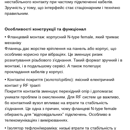
нестабільного контакту при частому підключенні кабелів.
Зручність у тому, що інтерфейс стає стаціонарним і технічно
правильним.
Особливості конструкції та функціонал
• Фланцевий монтаж: корпусний N-type female, який тримає
механіку
Фланець дає жорстке кріплення на панель або корпус, що
особливо корисно при вібраціях. Це зменшує ризик
розхитування різьбового з’єднання. Такий формат зручний і в
монтажі, і в подальшому сервісі. А також полегшує
прокладання кабелів у корпусі.
• Контактні покриття (золото/срібло): якісний електричний
контакт у RF тракті
Покриття контактів зменшує перехідний опір і допомагає
уникати проблем із окисленням. Для RF систем це важливо,
бо контактний вузол впливає на втрати та стабільність
з’єднання. Це одна з причин, чому фланцеві N-type female
обирають для “відповідальних” підключень. Особливо в
телекомунікаціях і вимірюваннях.
• Ізолятор тефлон/кераміка: низькі втрати та стабільність у