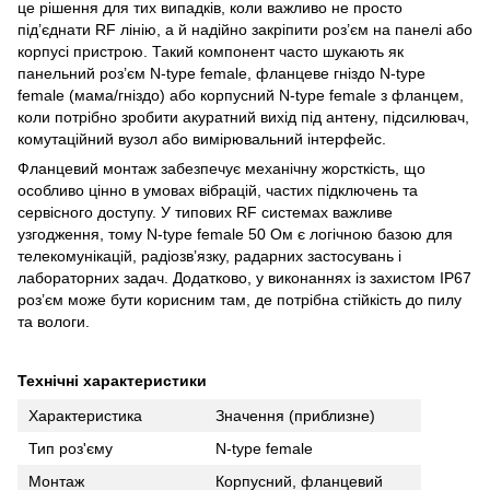
це рішення для тих випадків, коли важливо не просто
під’єднати RF лінію, а й надійно закріпити роз’єм на панелі або
корпусі пристрою. Такий компонент часто шукають як
панельний роз’єм N-type female, фланцеве гніздо N-type
female (мама/гніздо) або корпусний N-type female з фланцем,
коли потрібно зробити акуратний вихід під антену, підсилювач,
комутаційний вузол або вимірювальний інтерфейс.
Фланцевий монтаж забезпечує механічну жорсткість, що
особливо цінно в умовах вібрацій, частих підключень та
сервісного доступу. У типових RF системах важливе
узгодження, тому N-type female 50 Ом є логічною базою для
телекомунікацій, радіозв’язку, радарних застосувань і
лабораторних задач. Додатково, у виконаннях із захистом IP67
роз’єм може бути корисним там, де потрібна стійкість до пилу
та вологи.
Технічні характеристики
Характеристика
Значення (приблизне)
Тип роз'єму
N-type female
Монтаж
Корпусний, фланцевий