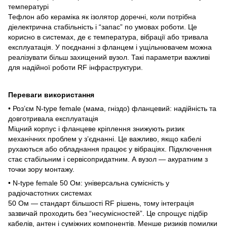
температурі
Тефлон або кераміка як ізолятор доречні, коли потрібна
діелектрична стабільність і “запас” по умовах роботи. Це
корисно в системах, де є температура, вібрації або тривала
експлуатація. У поєднанні з фланцем і ущільнювачем можна
реалізувати більш захищений вузол. Такі параметри важливі
для надійної роботи RF інфраструктури.
Переваги використання
• Роз’єм N-type female (мама, гніздо) фланцевий: надійність та
довготривала експлуатація
Міцний корпус і фланцеве кріплення знижують ризик
механічних проблем у з’єднанні. Це важливо, якщо кабелі
рухаються або обладнання працює у вібраціях. Підключення
стає стабільним і сервісопридатним. А вузол — акуратним з
точки зору монтажу.
• N-type female 50 Ом: універсальна сумісність у
радіочастотних системах
50 Ом — стандарт більшості RF рішень, тому інтеграція
зазвичай проходить без “несумісностей”. Це спрощує підбір
кабелів, антен і суміжних компонентів. Менше ризиків помилки