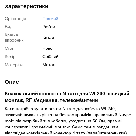
Характеристики
Орієнтація
Прямий
Вид
Роз'єм
Країна
Китай
виробник
Стан
Нове
Колір
Срібний
Матеріал
Метал
Опис
Коаксіальний конектор N тато для WL240: швидкий
монтаж, RF з’єднання, телеком/антени
Коли потрібно купити роз’єм N тато для кабелю WL240,
зазвичай шукають рішення без компромісів: правильний N-type
male під потрібний тип кабелю, узгодження 50 Ом, прямий
конструктив і зрозумілий монтаж. Саме таким завданням
відповідає коаксіальний конектор N тато (папа/штекер/вилка)