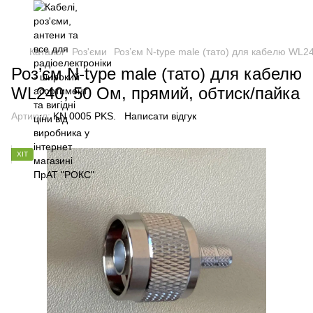
Каталог
Роз'єми
Роз’єм N-type male (тато) для кабелю WL2
Роз’єм N-type male (тато) для кабелю
WL240, 50 Ом, прямий, обтиск/пайка
Артикул:
KN 0005 PKS.
Написати відгук
ХІТ