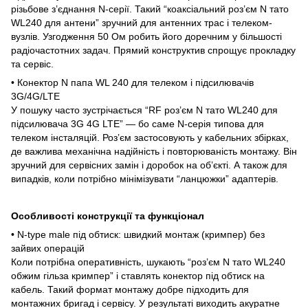
різьбове з’єднання N-серії. Такий “коаксіальний роз’єм N тато
WL240 для антени” зручний для антенних трас і телеком-
вузлів. Узгодження 50 Ом робить його доречним у більшості
радіочастотних задач. Прямий конструктив спрощує прокладку
та сервіс.
• Конектор N папа WL 240 для телеком і підсилювачів
3G/4G/LTE
У пошуку часто зустрічається “RF роз’єм N тато WL240 для
підсилювача 3G 4G LTE” — бо саме N-серія типова для
телеком інсталяцій. Роз’єм застосовують у кабельних збірках,
де важлива механічна надійність і повторюваність монтажу. Він
зручний для сервісних замін і доробок на об’єкті. А також для
випадків, коли потрібно мінімізувати “ланцюжки” адаптерів.
Особливості конструкції та функціонал
• N-type male під обтиск: швидкий монтаж (кримпер) без
зайвих операцій
Коли потрібна оперативність, шукають “роз’єм N тато WL240
обжим гільза кримпер” і ставлять конектор під обтиск на
кабель. Такий формат монтажу добре підходить для
монтажних бригад і сервісу. У результаті виходить акуратне