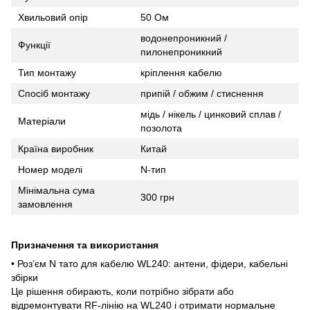
Хвильовий опір
50 Ом
водонепроникний /
Функції
пилонепроникний
Тип монтажу
кріплення кабелю
Спосіб монтажу
припій / обжим / стиснення
мідь / нікель / цинковий сплав /
Матеріали
позолота
Країна виробник
Китай
Номер моделі
N-тип
Мінімальна сума
300 грн
замовлення
Призначення та використання
• Роз’єм N тато для кабелю WL240: антени, фідери, кабельні
збірки
Це рішення обирають, коли потрібно зібрати або
відремонтувати RF-лінію на WL240 і отримати нормальне