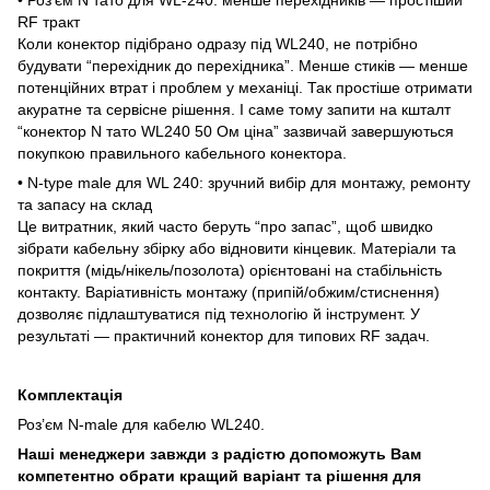
RF тракт
Коли конектор підібрано одразу під WL240, не потрібно
будувати “перехідник до перехідника”. Менше стиків — менше
потенційних втрат і проблем у механіці. Так простіше отримати
акуратне та сервісне рішення. І саме тому запити на кшталт
“конектор N тато WL240 50 Ом ціна” зазвичай завершуються
покупкою правильного кабельного конектора.
• N-type male для WL 240: зручний вибір для монтажу, ремонту
та запасу на склад
Це витратник, який часто беруть “про запас”, щоб швидко
зібрати кабельну збірку або відновити кінцевик. Матеріали та
покриття (мідь/нікель/позолота) орієнтовані на стабільність
контакту. Варіативність монтажу (припій/обжим/стиснення)
дозволяє підлаштуватися під технологію й інструмент. У
результаті — практичний конектор для типових RF задач.
Комплектація
Роз’єм N-male для кабелю WL240.
Наші менеджери завжди з радістю допоможуть Вам
компетентно обрати кращий варіант та рішення для