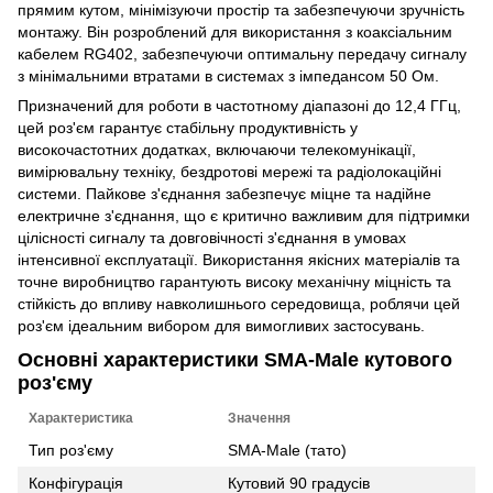
прямим кутом, мінімізуючи простір та забезпечуючи зручність
монтажу. Він розроблений для використання з коаксіальним
кабелем RG402, забезпечуючи оптимальну передачу сигналу
з мінімальними втратами в системах з імпедансом 50 Ом.
Призначений для роботи в частотному діапазоні до 12,4 ГГц,
цей роз'єм гарантує стабільну продуктивність у
високочастотних додатках, включаючи телекомунікації,
вимірювальну техніку, бездротові мережі та радіолокаційні
системи. Пайкове з'єднання забезпечує міцне та надійне
електричне з'єднання, що є критично важливим для підтримки
цілісності сигналу та довговічності з'єднання в умовах
інтенсивної експлуатації. Використання якісних матеріалів та
точне виробництво гарантують високу механічну міцність та
стійкість до впливу навколишнього середовища, роблячи цей
роз'єм ідеальним вибором для вимогливих застосувань.
Основні характеристики SMA-Male кутового
роз'єму
Характеристика
Значення
Тип роз'єму
SMA-Male (тато)
Конфігурація
Кутовий 90 градусів