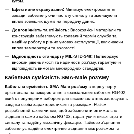
кутом.
Ефективне екранування:
Мінімізує електромагнітні
завади, забезпечуючи чистоту сигналу та зменшуючи
вплив зовнішніх шумів на передачу даних.
Довговічність та стійкість:
Високоякісні матеріали та
конструкція забезпечують тривалий термін служби та
надійну роботу в різних умовах експлуатації, включаючи
вплив температури та вологості.
Відповідність стандарту MIL-STD-348:
Підтверджує
високий рівень якості та надійності роз'єму, гарантуючи
відповідність вимогам міжнародних стандартів.
Кабельна сумісність SMA-Male роз'єму
Кабельна сумісність SMA-Male роз'єму
в першу чергу
орієнтована на використання з коаксіальним кабелем RG402,
який є популярним вибором для високочастотних застосувань
завдяки своїм характеристикам та розмірам. Роз'єм
розроблений таким чином, щоб забезпечити оптимальне
з'єднання саме з кабелем RG402, гарантуючи низькі втрати
сигналу та надійну механічну фіксацію. Пайкове з'єднання
забезпечує надійне електричне з'єднання між роз'ємом та