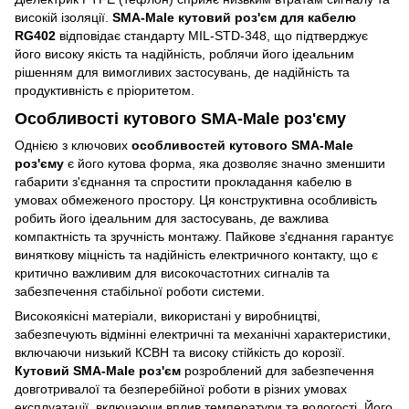
високій ізоляції.
SMA-Male кутовий роз'єм для кабелю
RG402
відповідає стандарту MIL-STD-348, що підтверджує
його високу якість та надійність, роблячи його ідеальним
рішенням для вимогливих застосувань, де надійність та
продуктивність є пріоритетом.
Особливості кутового SMA-Male роз'єму
Однією з ключових
особливостей кутового SMA-Male
роз'єму
є його кутова форма, яка дозволяє значно зменшити
габарити з'єднання та спростити прокладання кабелю в
умовах обмеженого простору. Ця конструктивна особливість
робить його ідеальним для застосувань, де важлива
компактність та зручність монтажу. Пайкове з'єднання гарантує
виняткову міцність та надійність електричного контакту, що є
критично важливим для високочастотних сигналів та
забезпечення стабільної роботи системи.
Високоякісні матеріали, використані у виробництві,
забезпечують відмінні електричні та механічні характеристики,
включаючи низький КСВН та високу стійкість до корозії.
Кутовий SMA-Male роз'єм
розроблений для забезпечення
довготривалої та безперебійної роботи в різних умовах
експлуатації, включаючи вплив температури та вологості. Його