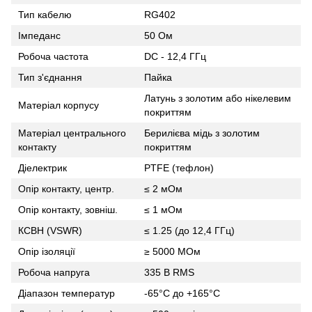
Тип кабелю
RG402
Імпеданс
50 Ом
Робоча частота
DC - 12,4 ГГц
Тип з'єднання
Пайка
Латунь з золотим або нікелевим
Матеріал корпусу
покриттям
Матеріал центрального
Берилієва мідь з золотим
контакту
покриттям
Діелектрик
PTFE (тефлон)
Опір контакту, центр.
≤ 2 мОм
Опір контакту, зовніш.
≤ 1 мОм
КСВН (VSWR)
≤ 1.25 (до 12,4 ГГц)
Опір ізоляції
≥ 5000 MОм
Робоча напруга
335 В RMS
Діапазон температур
-65°C до +165°C