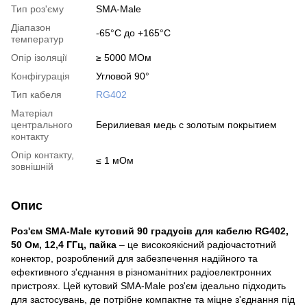
Тип роз'єму
SMA-Male
Діапазон
-65°C до +165°C
температур
Опір ізоляції
≥ 5000 МОм
Конфігурація
Угловой 90°
Тип кабеля
RG402
Матеріал
центрального
Берилиевая медь с золотым покрытием
контакту
Опір контакту,
≤ 1 мОм
зовнішній
Опис
Роз'єм SMA-Male кутовий 90 градусів для кабелю RG402,
50 Ом, 12,4 ГГц, пайка
– це високоякісний радіочастотний
конектор, розроблений для забезпечення надійного та
ефективного з'єднання в різноманітних радіоелектронних
пристроях. Цей кутовий SMA-Male роз'єм ідеально підходить
для застосувань, де потрібне компактне та міцне з'єднання під