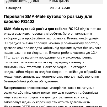
Довговічність (цикли)
≥ 500 циклів
Стандарт
MIL-STD-348
Переваги SMA-Male кутового роз'єму для
кабелю RG402
SMA-Male кутовий роз'єм для кабелю RG402
відрізняється
рядом важливих переваг, які роблять його оптимальним
вибором для професійних застосувань. Кутова конфігурація
90 градусів значно спрощує монтаж у обмеженому просторі,
дозволяючи прокладати кабель під прямим кутом без зайвого
навантаження на з'єднання. Висока робоча частота до 12,4
ГГц гарантує відмінну продуктивність у високочастотних
системах, забезпечуючи якісну передачу сигналу з
мінімальними втратами. Пайкове з'єднання створює
надзвичайно міцне та надійне з'єднання, стійке до вібрацій та
механічних впливів, що критично важливо для забезпечення
безперебійної роботи обладнання.
Використання високоякісних матеріалів, таких як латунь з
золотим або нікелевим покриттям для корпусу та берилієва
мідь з золотим покриттям для центрального контакту,
забезпечує відмінну корозійну стійкість та довговічність.
Діелектрик PTFE (тефлон) сприяє низьким втратам сигналу та