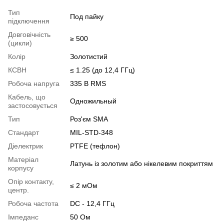
Тип
Под пайку
підключення
Довговічність
≥ 500
(цикли)
Колір
Золотистий
КСВН
≤ 1.25 (до 12,4 ГГц)
Робоча напруга
335 В RMS
Кабель, що
Одножильный
застосовується
Тип
Роз'єм SMA
Стандарт
MIL-STD-348
Діелектрик
PTFE (тефлон)
Матеріал
Латунь із золотим або нікелевим покриттям
корпусу
Опір контакту,
≤ 2 мОм
центр.
Робоча частота
DC - 12,4 ГГц
Імпеданс
50 Ом