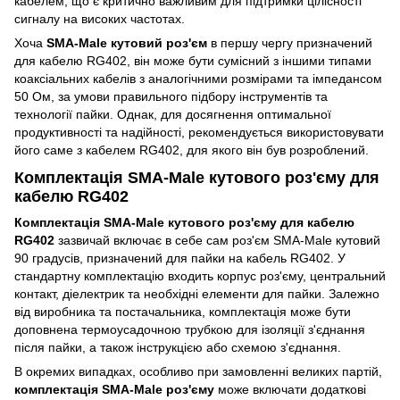
кабелем, що є критично важливим для підтримки цілісності
сигналу на високих частотах.
Хоча
SMA-Male кутовий роз'єм
в першу чергу призначений
для кабелю RG402, він може бути сумісний з іншими типами
коаксіальних кабелів з аналогічними розмірами та імпедансом
50 Ом, за умови правильного підбору інструментів та
технології пайки. Однак, для досягнення оптимальної
продуктивності та надійності, рекомендується використовувати
його саме з кабелем RG402, для якого він був розроблений.
Комплектація SMA-Male кутового роз'єму для
кабелю RG402
Комплектація SMA-Male кутового роз'єму для кабелю
RG402
зазвичай включає в себе сам роз'єм SMA-Male кутовий
90 градусів, призначений для пайки на кабель RG402. У
стандартну комплектацію входить корпус роз'єму, центральний
контакт, діелектрик та необхідні елементи для пайки. Залежно
від виробника та постачальника, комплектація може бути
доповнена термоусадочною трубкою для ізоляції з'єднання
після пайки, а також інструкцією або схемою з'єднання.
В окремих випадках, особливо при замовленні великих партій,
комплектація SMA-Male роз'єму
може включати додаткові