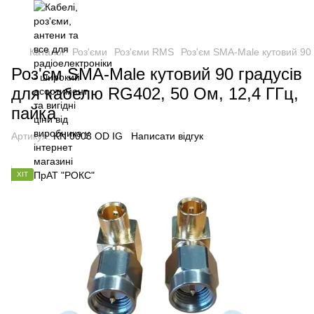
Каталог
Роз'єми
Роз'єми RMS
Роз'єм SMA-Male кутовий 90 
Роз'єм SMA-Male кутовий 90 градусів
для кабелю RG402, 50 Ом, 12,4 ГГц,
пайка
Артикул:
KN 0003 OD IG
Написати відгук
ХІТ