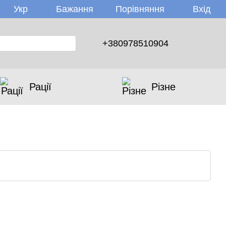
Бажання
Вхід
Укр
Порівняння
+380978510904
Рації
Різне