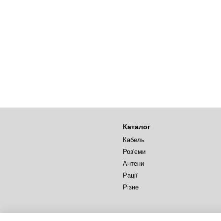
Каталог
Кабель
Роз'єми
Антени
Рації
Різне