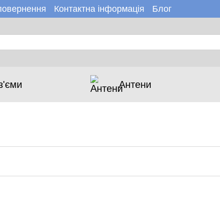
 повернення
Контактна інформація
Блог
н
Новини
з'єми
Антени