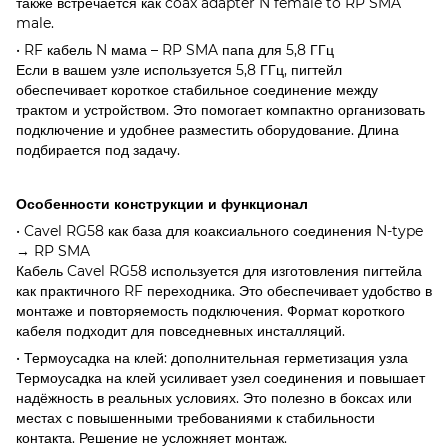
также встречается как coax adapter N female to RP SMA
male.
• RF кабель N мама – RP SMA папа для 5,8 ГГц
Если в вашем узле используется 5,8 ГГц, пигтейл
обеспечивает короткое стабильное соединение между
трактом и устройством. Это помогает компактно организовать
подключение и удобнее разместить оборудование. Длина
подбирается под задачу.
Особенности конструкции и функционал
• Cavel RG58 как база для коаксиального соединения N-type
→ RP SMA
Кабель Cavel RG58 используется для изготовления пигтейла
как практичного RF переходника. Это обеспечивает удобство в
монтаже и повторяемость подключения. Формат короткого
кабеля подходит для повседневных инсталляций.
• Термоусадка на клей: дополнительная герметизация узла
Термоусадка на клей усиливает узел соединения и повышает
надёжность в реальных условиях. Это полезно в боксах или
местах с повышенными требованиями к стабильности
контакта. Решение не усложняет монтаж.