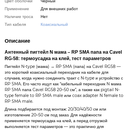
Цвет оболочки
Черный
Применение
Для внешних работ
Наличие троса
Нет
Тип кабеля
Коаксиальный
Описание
Антенный пигтейл N мама – RP SMA папа на Cavel
RG-58: термоусадка на клей, тест параметров
Пигтейл N-type (мама) → RP SMA (папа) на Cavel RG58 —
это короткий коаксиальный переходник на кабеле для
случаев, когда нужно соединить тракт с N-type и устройство с
RP SMA. Его часто ищут как “кабельный переходник N мама
RP SMA папа Cavel RG58 20–50 см”, а также как pigtail N-
type female to RP SMA male или coax adapter N female to
RP SMA male.
Длина подбирается под монтаж: 20/30/40/50 см или
изготовление 20–50 см под заказ. Для надёжности
применяется термоусадка на клей, а перед отгрузкой
выполняется тест параметров — это практично для