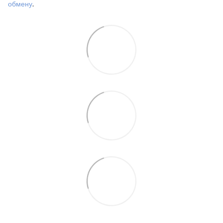
обмену
.