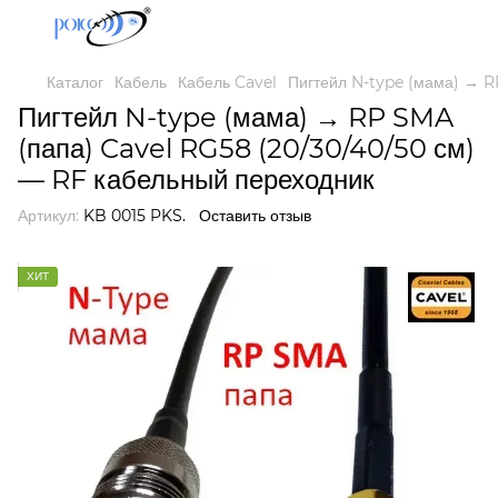
Каталог
Кабель
Кабель Cavel
Пигтейл N-type (мама) → R
Пигтейл N-type (мама) → RP SMA
(папа) Cavel RG58 (20/30/40/50 см)
— RF кабельный переходник
Артикул:
KB 0015 PKS.
Оставить отзыв
ХИТ