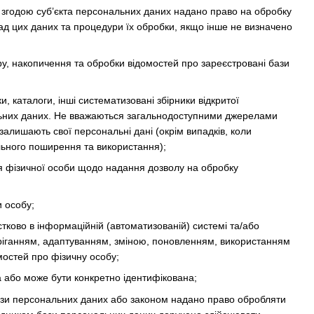
 згодою суб’єкта персональних даних надано право на обробку
ад цих даних та процедури їх обробки, якщо інше не визначено
, накопичення та обробки відомостей про зареєстровані бази
и, каталоги, інші систематизовані збірники відкритої
ональних даних. Не вважаються загальнодоступними джерелами
залишають свої персональні дані (окрім випадків, коли
льного поширення та використання);
 фізичної особи щодо надання дозволу на обробку
и особу;
стково в інформаційній (автоматизованій) системі та/або
беріганням, адаптуванням, зміною, поновленням, використанням
остей про фізичну особу;
а або може бути конкретно ідентифікована;
ази персональних даних або законом надано право обробляти