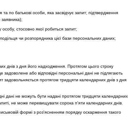
 та по батькові особи, яка засвідчує запит; підтвердження
 заявника);
у особу, стосовно якої робиться запит;
олодільця чи розпорядника цієї бази персональних даних;
их днів з дня його надходження. Протягом цього строку
е задоволене або відповідні персональні дані не підлягають
пит задовольняється протягом тридцяти календарних днів з дня
ідні дані не можуть бути надані протягом тридцяти календарних
апиті, не може перевищувати сорока п'яти календарних днів.
 письмовій формі з роз'ясненням порядку оскарження такого