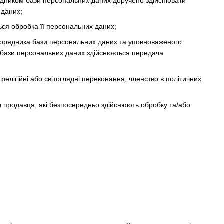
рядником бази персональних даних доручено здійснювати
 даних;
ься обробка її персональних даних;
зпорядника бази персональних даних та уповноваженого
 бази персональних даних здійснюється передача
релігійні або світоглядні переконання, членство в політичних
и продавця, які безпосередньо здійснюють обробку та/або