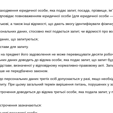
ходження юридичної особи, яка подає запит, посада, прізвище, ім'я
 відповідає повноваженням юридичної особи (для юридичної особи —
тькові, а також інші відомості, що дають змогу ідентифікувати фізичн
сональних даних, стосовно якої подається запит, чи відомості про в
даних, що запитуються;
дстави для запиту.
у на предмет його задоволення не може перевищувати десяти робоч
них даних доводить до відома особи, яка подає запит, що запит буд
ідстави, визначеної у відповідному нормативно-правовому акті. За
нше не передбачено законом.
 до персональних даних третіх осіб допускається у разі, якщо необх
питу. При цьому загальний термін вирішення питань, порушених у з
строчення доводиться до відома третьої особи, яка подала запит, у
ідстрочення зазначаються:
тькові посадової особи;