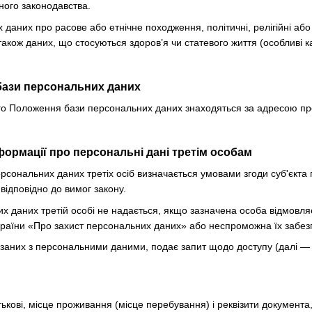
ного законодавства.
даних про расове або етнічне походження, політичні, релігійні або
також даних, що стосуються здоров’я чи статевого життя (особливі к
бази персональних даних
цього Положення бази персональних даних знаходяться за адресою п
формації про персональні дані третім особам
ерсональних даних третіх осіб визначається умовами згоди суб'єкт
відповідно до вимог закону.
их даних третій особі не надається, якщо зазначена особа відмовл
країни «Про захист персональних даних» або неспроможна їх забез
в'язаних з персональними даними, подає запит щодо доступу (далі 
атькові, місце проживання (місце перебування) і реквізити документа