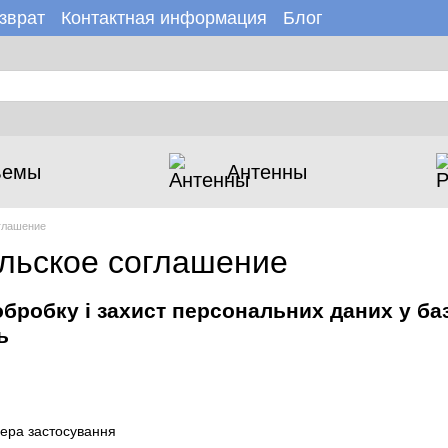
зврат
Контактная информация
Блог
зине
Новости
ъемы
Антенны
глашение
льское соглашение
бробку і захист персональних даних у ба
ь
фера застосування