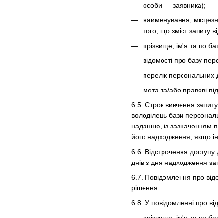
особи — заявника);
найменування, місцезна
того, що зміст запиту
прізвище, ім'я та по ба
відомості про базу пер
перелік персональних 
мета та/або правові пі
6.5. Строк вивчення запит
володілець бази персональ
наданню, із зазначенням п
його надходження, якщо і
6.6. Відстрочення доступу
днів з дня надходження за
6.7. Повідомлення про від
рішення.
6.8. У повідомленні про в
прізвище, ім'я та по ба