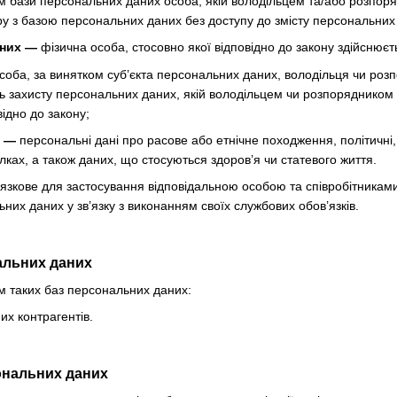
ом бази персональних даних особа, якій володільцем та/або розпо
ру з базою персональних даних без доступу до змісту персональних
аних —
фізична особа, стосовно якої відповідно до закону здійснюєт
соба, за винятком суб’єкта персональних даних, володільця чи ро
ь захисту персональних даних, якій володільцем чи розпорядником
ідно до закону;
х —
персональні дані про расове або етнічне походження, політичні, 
лках, а також даних, що стосуються здоров’я чи статевого життя.
язкове для застосування відповідальною особою та співробітникам
них даних у зв’язку з виконанням своїх службових обов’язків.
нальних даних
м таких баз персональних даних:
х контрагентів.
ональних даних