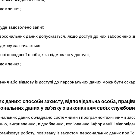
ідомлення;
буде задоволено запит.
персональних даних допускається, якщо доступ до них заборонено зг
відмову зазначаються:
кові посадової особи, яка відмовляє у доступі;
ідомлення;
чення або відмову із доступі до персональних даних може бути оска
их даних: способи захисту, відповідальна особа, праці
ональних даних у зв’язку з виконанням своїх службових
ональних даних обладнано системними і програмно-технічними засоба
ню, викривленню, підробленню, копіюванню інформації і відповіда
рганізовує роботу, пов’язану із захистом персональних даних при їх