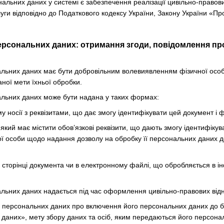
альних даних у системі є забезпечення реалізації цивільно-правови
уги відповідно до Податкового кодексу України, Закону України «Про 
ерсональних даних: отримання згоди, повідомлення про
нальних даних має бути добровільним волевиявленням фізичної осо
ної мети їхньої обробки.
нальних даних може бути надана у таких формах:
 носії з реквізитами, що дає змогу ідентифікувати цей документ і ф
який має містити обов’язкові реквізити, що дають змогу ідентифіку
ї особи щодо надання дозволу на обробку її персональних даних до
й сторінці документа чи в електронному файлі, що обробляється в 
нальних даних надається під час оформлення цивільно-правових відн
а персональних даних про включення його персональних даних до б
даних», мету збору даних та осіб, яким передаються його персона