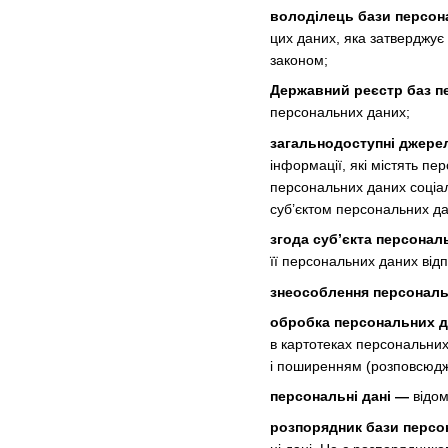
володілець бази персон
цих даних, яка затверджує
законом;
Державний реєстр баз п
персональних даних;
загальнодоступні джере
інформації, які містять п
персональних даних соціаль
суб’єктом персональних да
згода суб’єкта персонал
її персональних даних від
знеособлення персональ
обробка персональних 
в картотеках персональних
і поширенням (розповсюдж
персональні дані —
відом
розпорядник бази персо