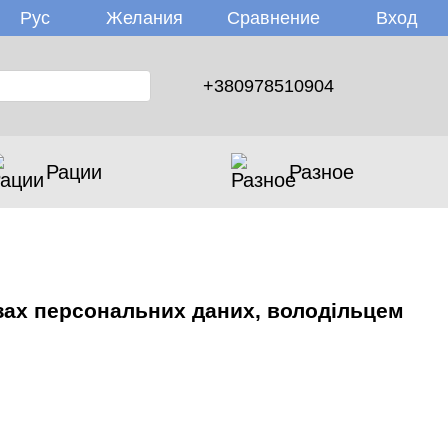
Желания
Вход
Рус
Сравнение
+380978510904
Рации
Разное
зах персональних даних, володільцем