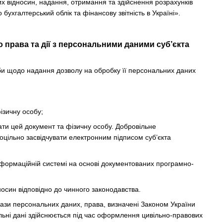
х відносин, надання, отримання та здійснення розрахунків
бухгалтерський облік та фінансову звітність в Україні».
 права та дії з персональними даними суб’єкта
би щодо надання дозволу на обробку її персональних даних
ізичну особу;
вати цей документ та фізичну особу. Добровільне
цільно засвідчувати електронним підписом суб’єкта
інформаційній системі на основі документованих програмно-
осин відповідно до чинного законодавства.
ази персональних даних, права, визначені Законом України
льні дані здійснюється під час оформлення цивільно-правових