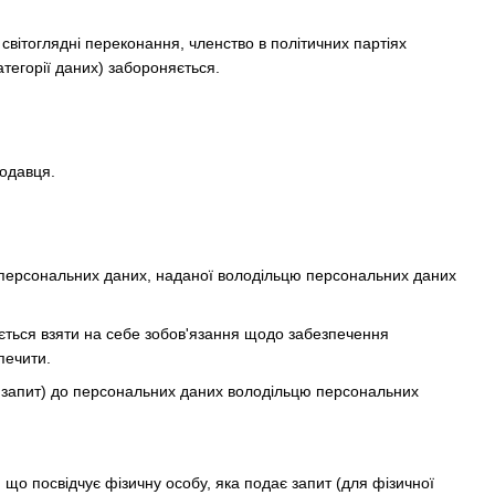
 світоглядні переконання, членство в політичних партіях
атегорії даних) забороняється.
родавця.
а персональних даних, наданої володільцю персональних даних
яється взяти на себе зобов'язання щодо забезпечення
печити.
— запит) до персональних даних володільцю персональних
, що посвідчує фізичну особу, яка подає запит (для фізичної