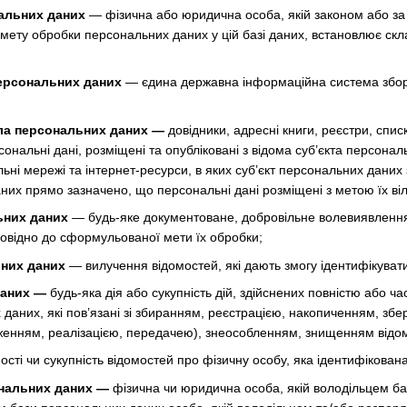
альних даних
— фізична або юридична особа, якій законом або за
 мету обробки персональних даних у цій базі даних, встановлює скл
ерсональних даних
— єдина державна інформаційна система збору
ла персональних даних —
довідники, адресні книги, реєстри, списк
ерсональні дані, розміщені та опубліковані з відома суб’єкта перс
ні мережі та інтернет-ресурси, в яких суб’єкт персональних даних 
них прямо зазначено, що персональні дані розміщені з метою їх ві
ьних даних
— будь-яке документоване, добровільне волевиявлення
повідно до сформульованої мети їх обробки;
них даних
— вилучення відомостей, які дають змогу ідентифікуват
даних —
будь-яка дія або сукупність дій, здійснених повністю або ча
 даних, які пов’язані зі збиранням, реєстрацією, накопиченням, з
енням, реалізацією, передачею), знеособленням, знищенням відом
ості чи сукупність відомостей про фізичну особу, яка ідентифікован
нальних даних —
фізична чи юридична особа, якій володільцем б