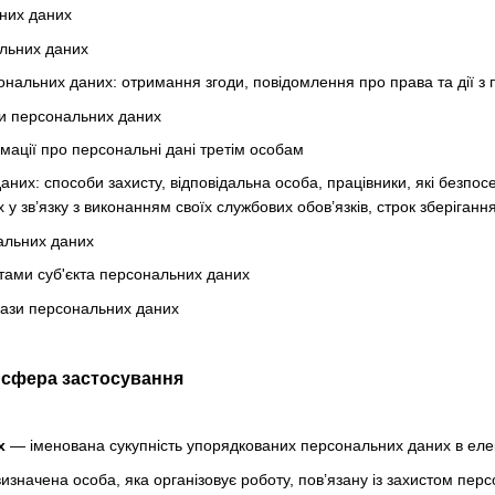
них даних
льних даних
нальних даних: отримання згоди, повідомлення про права та дії з
и персональних даних
мації про персональні дані третім особам
аних: способи захисту, відповідальна особа, працівники, які безпо
у зв’язку з виконанням своїх службових обов’язків, строк зберіган
альних даних
тами суб'єкта персональних даних
бази персональних даних
а сфера застосування
х
— іменована сукупність упорядкованих персональних даних в елек
значена особа, яка організовує роботу, пов’язану із захистом перс