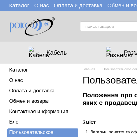
Перейти к основному контенту
Каталог
О нас
Оплата и доставка
Обмен и во
Пользовательское соглашение
Отзывы о мага
Кабель
Раз
Каталог
Главная
Пользовательское со
Пользовате
О нас
Оплата и доставка
Положення про о
Обмен и возврат
яких є продавец
Контактная информация
Блог
Зміст
Пользовательское
Загальні поняття та с