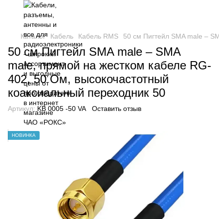
Каталог
Кабель
Кабель RMS
50 см Пигтейл SMA male – S
50 см Пигтейл SMA male – SMA
male, прямой на жестком кабеле RG-
402, 50 Ом, высокочастотный
коаксиальный переходник 50
Артикул:
KB 0005 -50 VA
Оставить отзыв
НОВИНКА