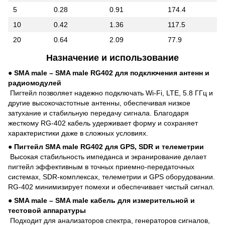
5
0.28
0.91
174.4
10
0.42
1.36
117.5
20
0.64
2.09
77.9
Назначение и использование
●
SMA male – SMA male RG402 для подключения антенн и
радиомодулей
Пигтейл позволяет надежно подключать Wi-Fi, LTE, 5.8 ГГц и
другие высокочастотные антенны, обеспечивая низкое
затухание и стабильную передачу сигнала. Благодаря
жесткому RG-402 кабель удерживает форму и сохраняет
характеристики даже в сложных условиях.
●
Пигтейл SMA male RG402 для GPS, SDR и телеметрии
Высокая стабильность импеданса и экранирование делает
пигтейл эффективным в точных приемно-передаточных
системах, SDR-комплексах, телеметрии и GPS оборудовании.
RG-402 минимизирует помехи и обеспечивает чистый сигнал.
●
SMA male – SMA male кабель для измерительной и
тестовой аппаратуры
Подходит для анализаторов спектра, генераторов сигналов,