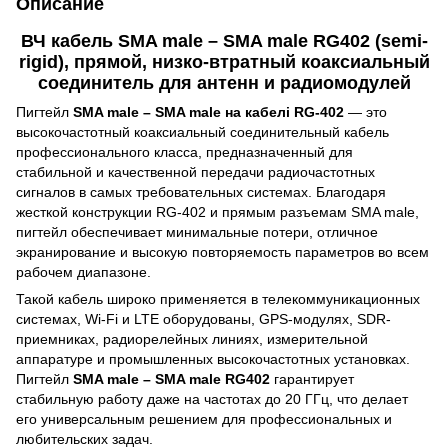
Описание
ВЧ кабель SMA male – SMA male RG402 (semi-
rigid), прямой, низко-втратный коаксиальный
соединитель для антенн и радиомодулей
Пигтейл
SMA male – SMA male на кабелі RG-402
— это
высокочастотный коаксиальный соединительный кабель
профессионального класса, предназначенный для
стабильной и качественной передачи радиочастотных
сигналов в самых требовательных системах. Благодаря
жесткой конструкции RG-402 и прямым разъемам SMA male,
пигтейл обеспечивает минимальные потери, отличное
экранирование и высокую повторяемость параметров во всем
рабочем диапазоне.
Такой кабель широко применяется в телекоммуникационных
системах, Wi-Fi и LTE оборудованы, GPS-модулях, SDR-
приемниках, радиорелейных линиях, измерительной
аппаратуре и промышленных высокочастотных установках.
Пигтейл
SMA male – SMA male RG402
гарантирует
стабильную работу даже на частотах до 20 ГГц, что делает
его универсальным решением для профессиональных и
любительских задач.