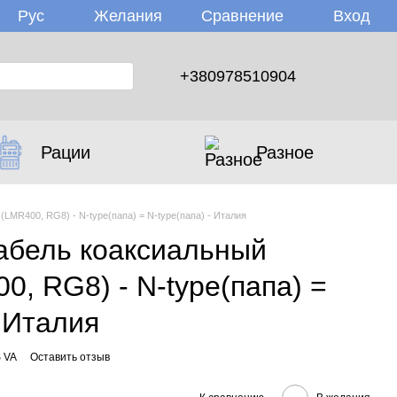
Желания
Вход
Рус
Сравнение
+380978510904
Рации
Разное
(LMR400, RG8) - N-type(папа) = N-type(папа) - Италия
кабель коаксиальный
, RG8) - N-type(папа) =
- Италия
S VA
Оставить отзыв