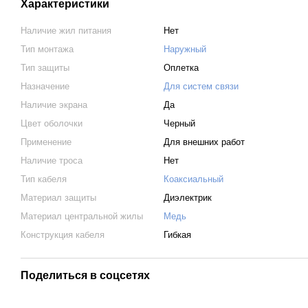
Характеристики
Наличие жил питания
Нет
Тип монтажа
Наружный
Тип защиты
Оплетка
Назначение
Для систем связи
Наличие экрана
Да
Цвет оболочки
Черный
Применение
Для внешних работ
Наличие троса
Нет
Тип кабеля
Коаксиальный
Материал защиты
Диэлектрик
Материал центральной жилы
Медь
Конструкция кабеля
Гибкая
Поделиться в соцсетях