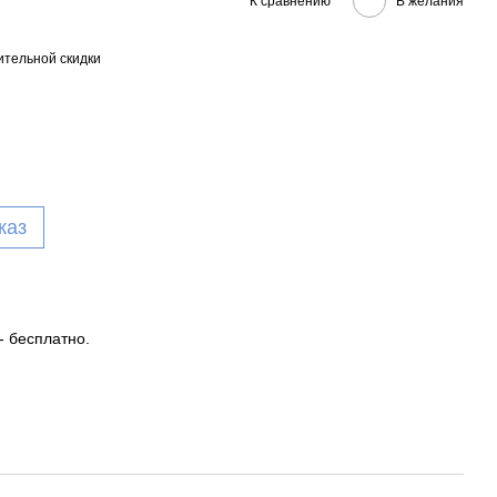
К сравнению
В желания
тельной скидки
каз
- бесплатно.