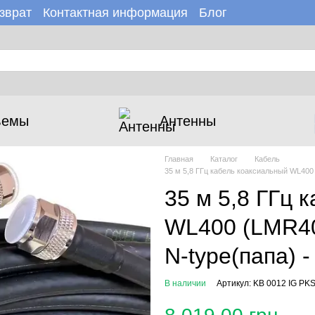
зврат
Контактная информация
Блог
зине
Новости
ъемы
Антенны
Главная
Каталог
Кабель
35 м 5,8 ГГц кабель коаксиальный WL400 
35 м 5,8 ГГц 
WL400 (LMR400
N-type(папа) 
В наличии
Артикул: KB 0012 IG PK