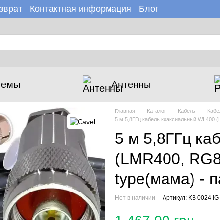
зврат
Контактная информация
Блог
зине
Новости
ъемы
Антенны
Главная
Каталог
Кабель
Кабе
5 м 5,8ГГц кабель коаксиальный WL400 (
5 м 5,8ГГц к
(LMR400, RG8)
type(мама) - 
Нет в наличии
Артикул: KB 0024 IG