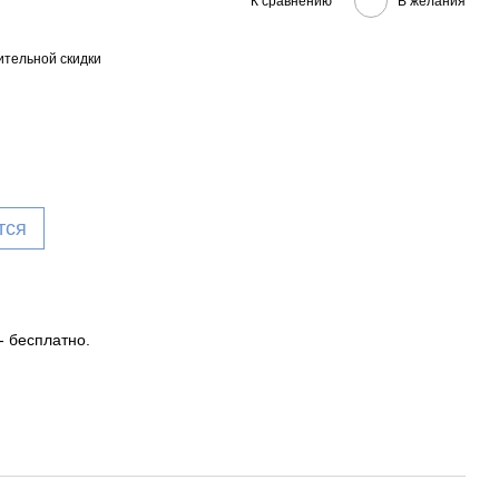
К сравнению
В желания
тельной скидки
тся
- бесплатно.