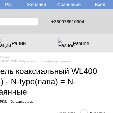
Желания
Вход
Рус
Сравнение
+380978510904
Рации
Разное
ль Cavel
LMR400, RG8) - N-type(папа) = N-type(мама) - паянные
абель коаксиальный WL400
 - N-type(папа) = N-
паянные
 PKS.
Оставить отзыв