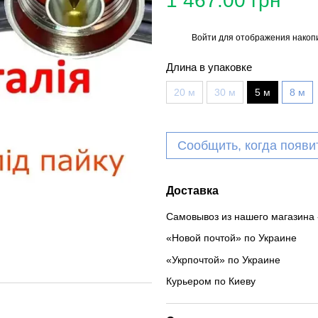
1 467.00 грн
Войти
для отображения накопи
%
Длина в упаковке
20 м
30 м
5 м
8 м
Сообщить, когда появи
Доставка
Самовывоз из нашего магазина 
«Новой почтой» по Украине
«Укрпочтой» по Украине
Курьером по Киеву