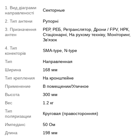
1. Вид діаграми
Секторные
направленості
2. Тип антени
Рупорні
3. Призначення
РЕР, РЕБ, Ретранслятор, Дрони / FPV, НРК,
антен
Стаціонарні, На рухому техніку, Моніторинг,
Зв'язок
4. Тип
SMA-type, N-type
конекторів
Тип
Направленная
Ширина
168 мм
Тип крепления
На кронштейне
Применение
В помещении/Уличное
Высота
300 мм
Вес
1.2 кг
Тип
Круговая (правосторонняя)
поляризации
Импеданс
50 Ом
Длина
198 мм