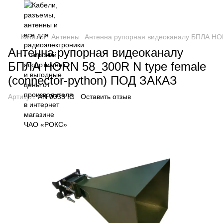
Каталог
Антенны
Антенна рупорная видеоканалу БПЛА HOR
Антенна рупорная видеоканалу
БПЛА HORN 58_300R N type female
(connector-python) ПОД ЗАКАЗ
Артикул:
AN 0033 IG
Оставить отзыв