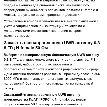
Антенна поставляется в защитной транспортной упаковке,
предназначенной для снижения риска механического
повреждения биконических элементов, разъема N-female и
монтажного узла во время хранения и доставки.
Установочный комплект упаковывается вместе с антенной с
учетом защиты основной конструкции от контакта с
металлическими элементами крепления во время
транспортировки.
Заказать всенаправленную UWB антенну 0,3-
8 ГГц N-female 50 Ом
Выберите
всенаправленную биконическую UWB антенну
0,3-8 ГГц
для широкополосного мониторинга спектра, РЧ-
измерений, лабораторного тестирования и
профессиональных систем контроля радиочастотной среды.
Одна антенна позволяет работать в широком диапазоне 300-
8000 МГц и принимать сигналы с разных азимутальных
направлений без постоянного наведения на конкретный
сектор.
Заказывайте всенаправленную UWB антенну
производства ПрАТ "РОКС"
с N-female, волновым
сопротивлением 50 Ом и вертикальной линейной