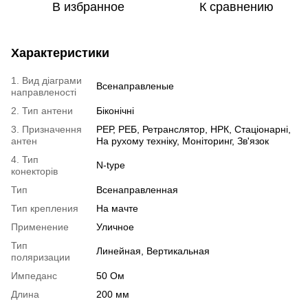
В избранное
К сравнению
Характеристики
1. Вид діаграми
Всенаправленые
направленості
2. Тип антени
Біконічні
3. Призначення
РЕР, РЕБ, Ретранслятор, НРК, Стаціонарні,
антен
На рухому техніку, Моніторинг, Зв'язок
4. Тип
N-type
конекторів
Тип
Всенаправленная
Тип крепления
На мачте
Применение
Уличное
Тип
Линейная, Вертикальная
поляризации
Импеданс
50 Ом
Длина
200 мм