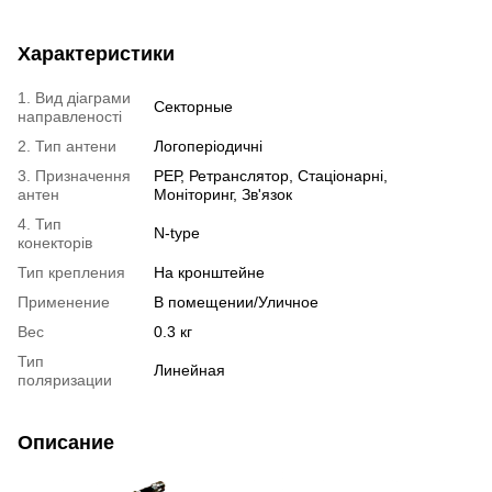
Характеристики
1. Вид діаграми
Секторные
направленості
2. Тип антени
Логоперіодичні
3. Призначення
РЕР, Ретранслятор, Стаціонарні,
антен
Моніторинг, Зв'язок
4. Тип
N-type
конекторів
Тип крепления
На кронштейне
Применение
В помещении/Уличное
Вес
0.3 кг
Тип
Линейная
поляризации
Описание