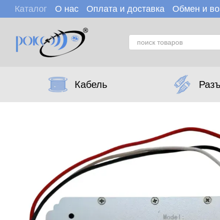
Перейти к основному контенту
Каталог
О нас
Оплата и доставка
Обмен и во
Пользовательское соглашение
Отзывы о мага
Кабель
Раз