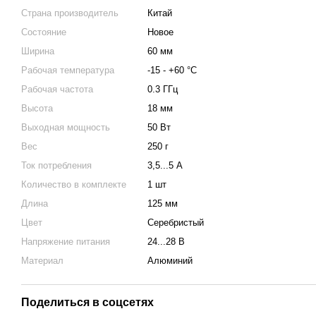
Страна производитель
Китай
Состояние
Новое
Ширина
60 мм
Рабочая температура
-15 - +60 °С
Рабочая частота
0.3 ГГц
Высота
18 мм
Выходная мощность
50 Вт
Вес
250 г
Ток потребления
3,5...5 А
Количество в комплекте
1 шт
Длина
125 мм
Цвет
Серебристый
Напряжение питания
24...28 В
Материал
Алюминий
Поделиться в соцсетях