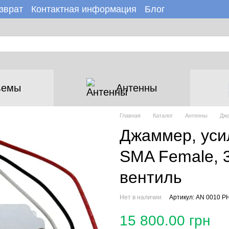
зврат
Контактная информация
Блог
зине
Новости
ъемы
Антенны
Главная
Каталог
Антенны
Джа
Джаммер, усил
SMA Female, 3
вентиль
Нет в наличии
Артикул: AN 0010 PH
15 800.00 грн