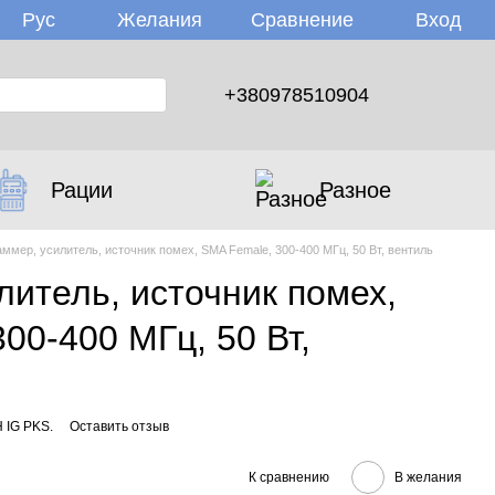
Желания
Вход
Рус
Сравнение
+380978510904
Рации
Разное
ммер, усилитель, источник помех, SMA Female, 300-400 МГц, 50 Вт, вентиль
итель, источник помех,
00-400 МГц, 50 Вт,
 IG PKS.
Оставить отзыв
К сравнению
В желания