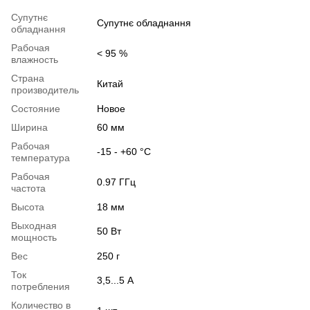
Супутнє
Супутнє обладнання
обладнання
Рабочая
< 95 %
влажность
Страна
Китай
производитель
Состояние
Новое
Ширина
60 мм
Рабочая
-15 - +60 °С
температура
Рабочая
0.97 ГГц
частота
Высота
18 мм
Выходная
50 Вт
мощность
Вес
250 г
Ток
3,5...5 А
потребления
Количество в