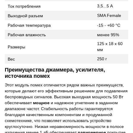
3,5...5 А
Ток потребления
SMA Female
Выходной разъем
Рабочая температура
-15 - +60 °С
Рабочая влажность
менее 95%
125 х 18 х 60
Размеры
мм
250 г
Вес
Преимущества джаммера, усилителя,
источника помех
Этот модуль помех отличается рядом важных преимуществ,
которые делают его эффективным решением для подавления
беспроводных сигналов. Высокая выходная мощность 50 Вт
обеспечивает
мощное
и надежное угнетение в заданном
диапазоне частот. Стабильность работы гарантируется
благодаря качественным компонентам и продуманной
схемотехнике, что позволяет использовать устройство
круглосуточно. Низкая неравномерность мощности в полосе
излучения менее 1 дБ обеспечивает
равномерное
покрытие