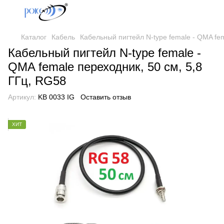
Каталог
Кабель
Кабельный пигтейл N-type female - QMA fem
Кабельный пигтейл N-type female -
QMA female переходник, 50 см, 5,8
ГГц, RG58
Артикул:
KB 0033 IG
Оставить отзыв
ХИТ