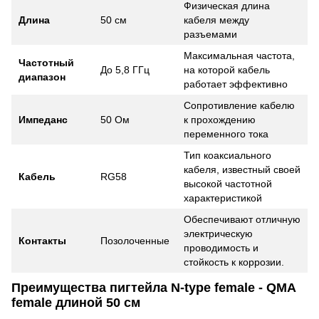
Физическая длина
Длина
50 см
кабеля между
разъемами
Максимальная частота,
Частотный
До 5,8 ГГц
на которой кабель
диапазон
работает эффективно
Сопротивление кабелю
Импеданс
50 Ом
к прохождению
переменного тока
Тип коаксиального
кабеля, известный своей
Кабель
RG58
высокой частотной
характеристикой
Обеспечивают отличную
электрическую
Контакты
Позолоченные
проводимость и
стойкость к коррозии.
Преимущества пигтейла N-type female - QMA
female длиной 50 см