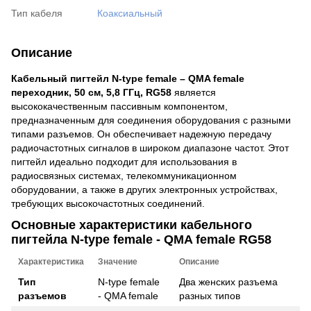
Тип кабеля
Коаксиальный
Описание
Кабельный пигтейл N-type female – QMA female
переходник, 50 см, 5,8 ГГц, RG58
является
высококачественным пассивным компонентом,
предназначенным для соединения оборудования с разными
типами разъемов. Он обеспечивает надежную передачу
радиочастотных сигналов в широком диапазоне частот. Этот
пигтейл идеально подходит для использования в
радиосвязных системах, телекоммуникационном
оборудовании, а также в других электронных устройствах,
требующих высокочастотных соединений.
Основные характеристики кабельного
пигтейла N-type female - QMA female RG58
Характеристика
Значение
Описание
Тип
N-type female
Два женских разъема
разъемов
- QMA female
разных типов