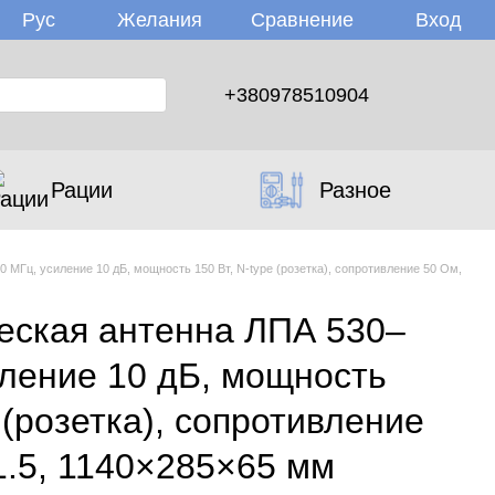
Желания
Вход
Рус
Сравнение
+380978510904
Рации
Разное
 МГц, усиление 10 дБ, мощность 150 Вт, N-type (розетка), сопротивление 50 Ом,
еская антенна ЛПА 530–
иление 10 дБ, мощность
e (розетка), сопротивление
1.5, 1140×285×65 мм