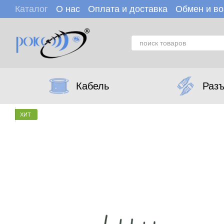
Перейти к основному контенту
Каталог
О нас
Оплата и доставка
Обмен и во
Пользовательское соглашение
Отзывы о мага
Кабель
Раз
ХИТ