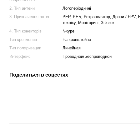
2. Тип антени
Логоперіодичні
3. Призначення антен
РЕР, РЕБ, Ретранслятор, Дрони / FPV, 
техніку, Моніторинг, Зв'язок
4. Тип конекторів
N-type
Тип крепления
На кронштейне
Тип поляризации
Линейная
Интерфейс
Проводной/Беспроводной
Поделиться в соцсетях