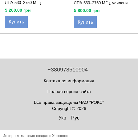
ЛПА 530–2750 МГц
ЛПА 530–2750 МГц, усиление
(опционально до 6 ГГц),
10 дБ, мощность 150 Вт, N-
5 200.00 грн
5 800.00 грн
усиление 8 дБ, линейная
type (розетка), сопротивление
поляризация (вертикальная
50 Ом, КСХН 1.5, 1140×285×65
Купить
Купить
или горизонтальная), 1× N-
мм
female, сопротивление 50 Ом,
КСХН до 1,5, 750×310×65 мм
+380978510904
Контактная информация
Полная версия сайта
Все права защищены ЧАО "РОКС"
Copyright © 2026
Укр
Рус
Интернет-магазин создан с Хорошоп