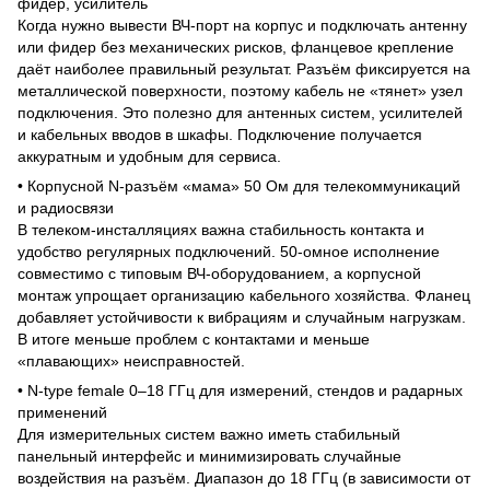
фидер, усилитель
Когда нужно вывести ВЧ-порт на корпус и подключать антенну
или фидер без механических рисков, фланцевое крепление
даёт наиболее правильный результат. Разъём фиксируется на
металлической поверхности, поэтому кабель не «тянет» узел
подключения. Это полезно для антенных систем, усилителей
и кабельных вводов в шкафы. Подключение получается
аккуратным и удобным для сервиса.
• Корпусной N-разъём «мама» 50 Ом для телекоммуникаций
и радиосвязи
В телеком-инсталляциях важна стабильность контакта и
удобство регулярных подключений. 50-омное исполнение
совместимо с типовым ВЧ-оборудованием, а корпусной
монтаж упрощает организацию кабельного хозяйства. Фланец
добавляет устойчивости к вибрациям и случайным нагрузкам.
В итоге меньше проблем с контактами и меньше
«плавающих» неисправностей.
• N-type female 0–18 ГГц для измерений, стендов и радарных
применений
Для измерительных систем важно иметь стабильный
панельный интерфейс и минимизировать случайные
воздействия на разъём. Диапазон до 18 ГГц (в зависимости от