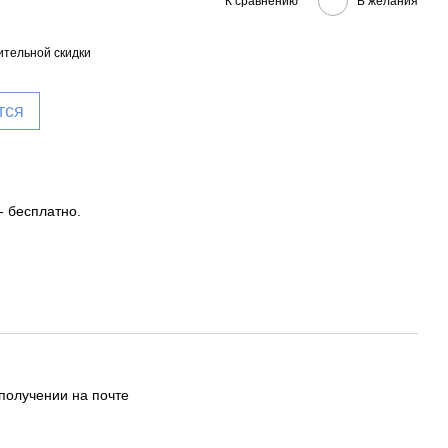
К сравнению
В желания
тельной скидки
тся
- бесплатно.
получении на почте