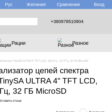
Желания
Вход
Рус
Сравнение
+380978510904
Рации
Разное
й антенн TinySA ULTRA 4" TFT LCD, 100 кГц - 5,3 ГГц, 32 ГБ MicroSD
ализатор цепей спектра
TinySA ULTRA 4" TFT LCD,
ГГц, 32 ГБ MicroSD
Оставить отзыв