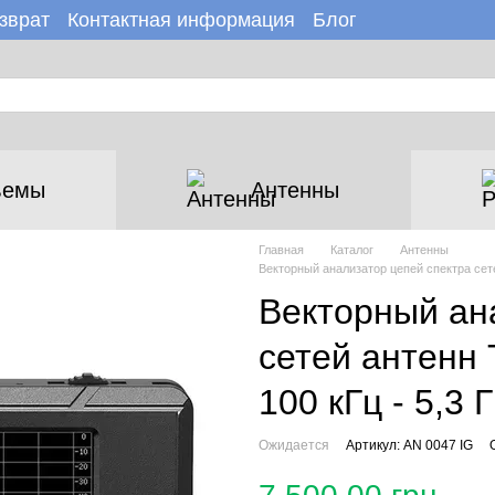
зврат
Контактная информация
Блог
зине
Новости
ъемы
Антенны
Главная
Каталог
Антенны
Векторный анализатор цепей спектра сете
Векторный ан
сетей антенн 
100 кГц - 5,3 
Ожидается
Артикул: AN 0047 IG