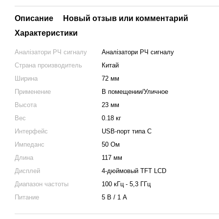
Описание
Новый отзыв или комментарий
Характеристики
Аналізатори РЧ сигналу
Аналізатори РЧ сигналу
Страна производитель
Китай
Ширина
72 мм
Применение
В помещении/Уличное
Высота
23 мм
Вес
0.18 кг
Интерфейс
USB-порт типа C
Импеданс
50 Ом
Длина
117 мм
Дисплей
4-дюймовый TFT LCD
Диапазон частоты
100 кГц - 5,3 ГГц
Питание
5 В / 1 А